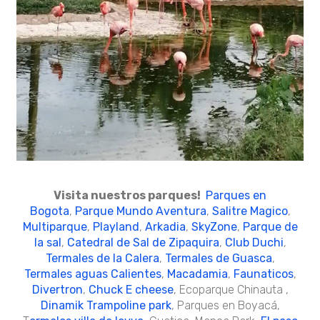
Visita nuestros parques!
Parques en
Bogota
,
Parque Mundo Aventura
,
Salitre Magico
,
Multiparque
,
Playland
,
Arkadia
,
SkyZone
,
Parque de
la sal
,
Catedral de Sal de Zipaquira
,
Club Duchi
,
Termales de la Calera
,
Termales de Guasca
,
Termales aguas Calientes
,
Macadamia
,
Faunaticos
,
Divertron
,
Chuck E cheese
, Ecoparque Chinauta ,
Dinamik Trampoline park
, Parques en Boyacá,