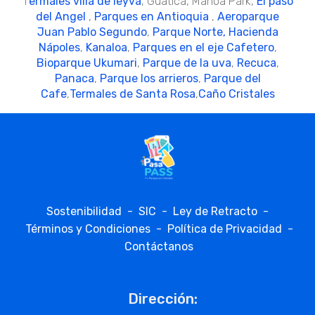
T
ermales villa de leyva
, Guatica, Manoa Park,
El paso
del Angel
,
Parques en Antioquia
,
Aeroparque
Juan Pablo Segundo
,
Parque Norte,
Hacienda
Nápoles
,
Kanaloa
,
Parques en el eje Cafetero
,
Bioparque Ukumari
,
Parque de la uva
,
Recuca
,
Panaca
,
Parque los arrieros
,
Parque del
Cafe
,
Termales de Santa Rosa
,
Caño Cristales
Sostenibilidad
-
SIC
-
Ley de Retracto
-
Términos y Condiciones
-
Política de Privacidad
-
Contáctanos
Dirección: